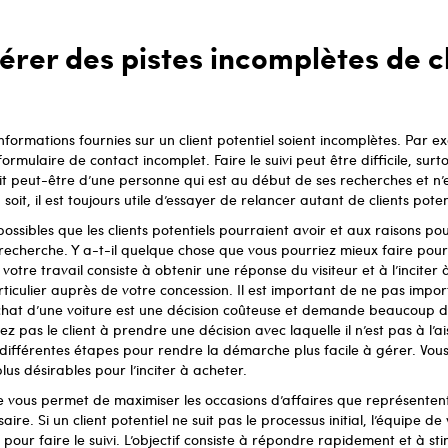
er des pistes incomplètes de cl
informations fournies sur un client potentiel soient incomplètes. Par ex
mulaire de contact incomplet. Faire le suivi peut être difficile, surt
agit peut-être d’une personne qui est au début de ses recherches et n’
soit, il est toujours utile d’essayer de relancer autant de clients pote
ossibles que les clients potentiels pourraient avoir et aux raisons pour
 recherche. Y a-t-il quelque chose que vous pourriez mieux faire po
votre travail consiste à obtenir une réponse du visiteur et à l’incite
ticulier auprès de votre concession. Il est important de ne pas import
achat d’une voiture est une décision coûteuse et demande beaucoup d
z pas le client à prendre une décision avec laquelle il n’est pas à l’ai
 différentes étapes pour rendre la démarche plus facile à gérer. Vo
plus désirables pour l’inciter à acheter.
e vous permet de maximiser les occasions d’affaires que représentent l
saire. Si un client potentiel ne suit pas le processus initial, l’équipe d
 pour faire le suivi. L’objectif consiste à répondre rapidement et à s