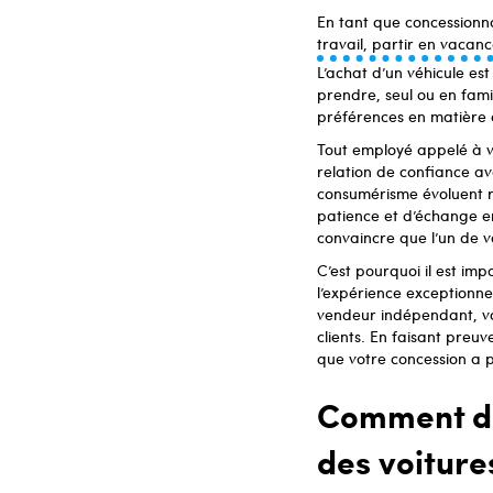
En tant que concessionna
travail, partir en vacanc
L’achat d’un véhicule est
prendre, seul ou en famil
préférences en matière d
Tout employé appelé à v
relation de confiance ave
consumérisme évoluent ra
patience et d’échange en 
convaincre que l’un de vo
C’est pourquoi il est imp
l’expérience exceptionnel
vendeur indépendant, vou
clients. En faisant preuv
que votre concession a pl
Comment de
des voiture