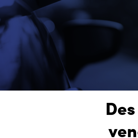
Des
ven