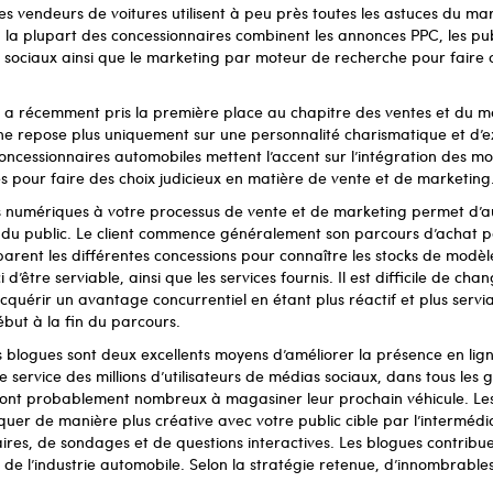
les vendeurs de voitures utilisent à peu près toutes les astuces du ma
, la plupart des concessionnaires combinent les annonces PPC, les publi
 sociaux ainsi que le marketing par moteur de recherche pour faire 
a récemment pris la première place au chapitre des ventes et du ma
 ne repose plus uniquement sur une personnalité charismatique et d’
oncessionnaires automobiles mettent l’accent sur l’intégration des m
es pour faire des choix judicieux en matière de vente et de marketing
ns numériques à votre processus de vente et de marketing permet d’au
 du public. Le client commence généralement son parcours d’achat 
parent les différentes concessions pour connaître les stocks de modèles,
d’être serviable, ainsi que les services fournis. Il est difficile de cha
cquérir un avantage concurrentiel en étant plus réactif et plus servi
ébut à la fin du parcours.
s blogues sont deux excellents moyens d’améliorer la présence en ligne
e service des millions d’utilisateurs de médias sociaux, dans tous les
sont probablement nombreux à magasiner leur prochain véhicule. Le
er de manière plus créative avec votre public cible par l’intermédi
ires, de sondages et de questions interactives. Les blogues contribue
 de l’industrie automobile. Selon la stratégie retenue, d’innombrables