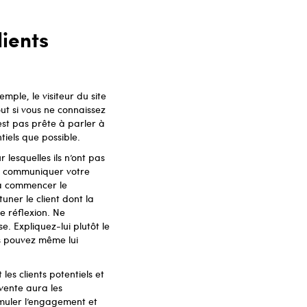
ients
emple, le visiteur du site
out si vous ne connaissez
est pas prête à parler à
ntiels que possible.
 lesquelles ils n’ont pas
ur communiquer votre
r à commencer le
uner le client dont la
e réflexion. Ne
se. Expliquez-lui plutôt le
us pouvez même lui
es clients potentiels et
e vente aura les
timuler l’engagement et