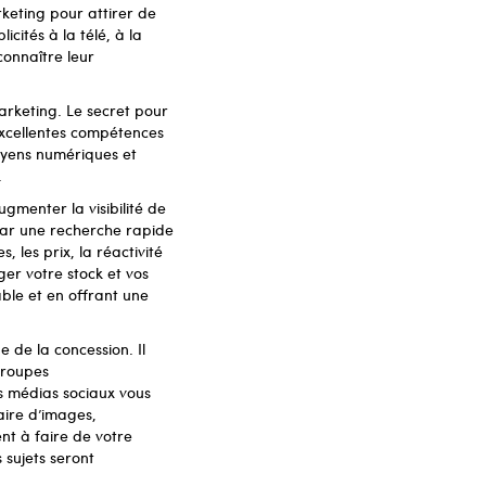
rketing pour attirer de
cités à la télé, à la
connaître leur
rketing. Le secret pour
excellentes compétences
oyens numériques et
.
gmenter la visibilité de
par une recherche rapide
 les prix, la réactivité
nger votre stock et vos
able et en offrant une
 de la concession. Il
 groupes
s médias sociaux vous
aire d’images,
nt à faire de votre
 sujets seront