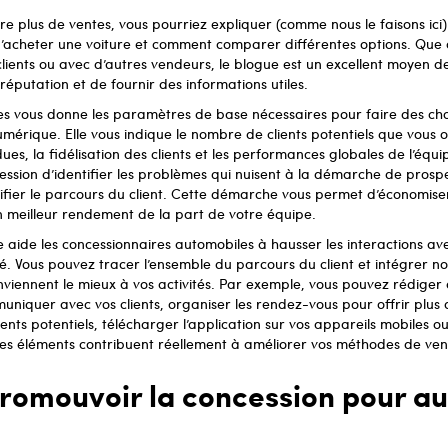
re plus de ventes, vous pourriez expliquer (comme nous le faisons ici)
d’acheter une voiture et comment comparer différentes options. Que 
ents ou avec d’autres vendeurs, le blogue est un excellent moyen de
réputation et de fournir des informations utiles.
es vous donne les paramètres de base nécessaires pour faire des choi
érique. Elle vous indique le nombre de clients potentiels que vous 
es, la fidélisation des clients et les performances globales de l’équi
ssion d’identifier les problèmes qui nuisent à la démarche de prosp
ifier le parcours du client. Cette démarche vous permet d’économiser
n meilleur rendement de la part de votre équipe.
 aide les concessionnaires automobiles à hausser les interactions avec
é. Vous pouvez tracer l’ensemble du parcours du client et intégrer n
nviennent le mieux à vos activités. Par exemple, vous pouvez rédiger
niquer avec vos clients, organiser les rendez-vous pour offrir plus de
clients potentiels, télécharger l’application sur vos appareils mobiles
 ces éléments contribuent réellement à améliorer vos méthodes de ven
omouvoir la concession pour a