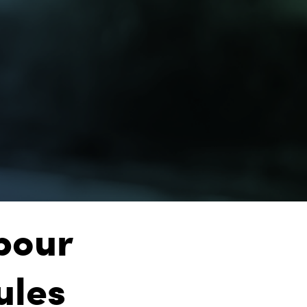
pour
ules