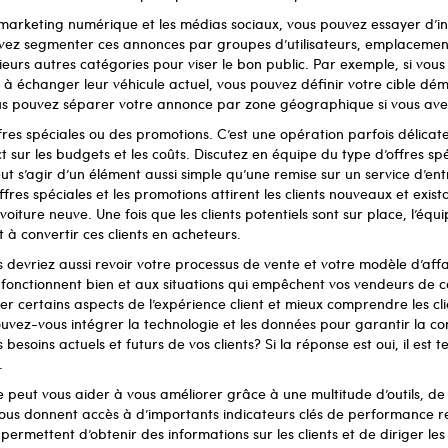
 marketing numérique et les médias sociaux, vous pouvez essayer d’i
vez segmenter ces annonces par groupes d’utilisateurs, emplacemen
urs autres catégories pour viser le bon public. Par exemple, si vous 
 à échanger leur véhicule actuel, vous pouvez définir votre cible d
us pouvez séparer votre annonce par zone géographique si vous avez
res spéciales ou des promotions. C’est une opération parfois délicate, 
 sur les budgets et les coûts. Discutez en équipe du type d’offres sp
eut s’agir d’un élément aussi simple qu’une remise sur un service d’en
fres spéciales et les promotions attirent les clients nouveaux et exist
 voiture neuve. Une fois que les clients potentiels sont sur place, l’é
 à convertir ces clients en acheteurs.
devriez aussi revoir votre processus de vente et votre modèle d’aff
fonctionnent bien et aux situations qui empêchent vos vendeurs de c
r certains aspects de l’expérience client et mieux comprendre les cl
ouvez-vous intégrer la technologie et les données pour garantir la com
 besoins actuels et futurs de vos clients? Si la réponse est oui, il est
.
e peut vous aider à vous améliorer grâce à une multitude d’outils, d
ous donnent accès à d’importants indicateurs clés de performance rel
s permettent d’obtenir des informations sur les clients et de diriger les