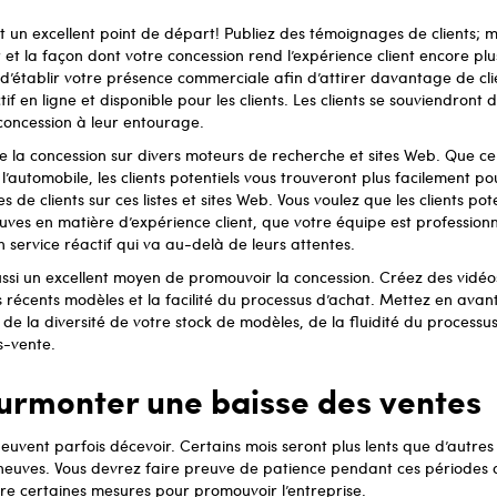
t un excellent point de départ! Publiez des témoignages de clients;
 et la façon dont votre concession rend l’expérience client encore plu
d’établir votre présence commerciale afin d’attirer davantage de cli
if en ligne et disponible pour les clients. Les clients se souviendront 
oncession à leur entourage.
re la concession sur divers moteurs de recherche et sites Web. Que ce
’automobile, les clients potentiels vous trouveront plus facilement 
de clients sur ces listes et sites Web. Vous voulez que les clients po
euves en matière d’expérience client, que votre équipe est professionn
n service réactif qui va au-delà de leurs attentes.
ussi un excellent moyen de promouvoir la concession. Créez des vidéos
s récents modèles et la facilité du processus d’achat. Mettez en avant
se de la diversité de votre stock de modèles, de la fluidité du process
s-vente.
rmonter une baisse des ventes
euvent parfois décevoir. Certains mois seront plus lents que d’autres 
 neuves. Vous devrez faire preuve de patience pendant ces périodes 
re certaines mesures pour promouvoir l’entreprise.