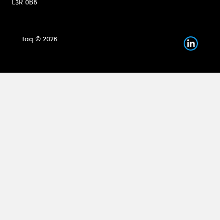
L3R 0B8
taq © 2026