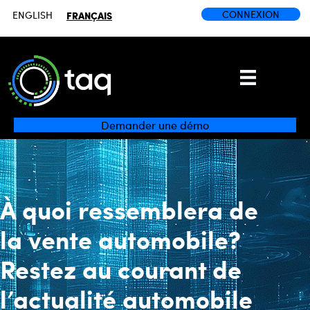
CONNEXION
ENGLISH
FRANÇAIS
Demander une démo
À quoi ressemblera de
la vente automobile?
Restez au courant de
l’actualité automobile